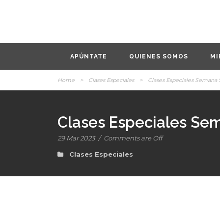
APÚNTATE
QUIENES SOMOS
MI
Home
>
Clases Especiales
>
Clases Especiales Semana 
Clases Especiales Se
29 Mar 2023
/
Comments are Off
Clases Especiales