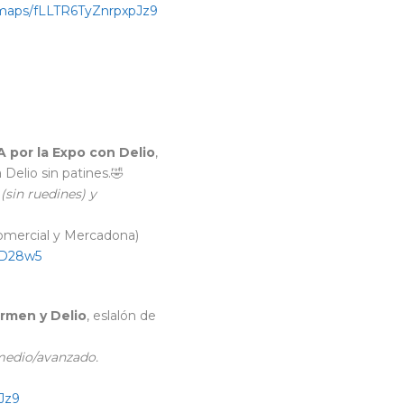
l/maps/fLLTR6TyZnrpxpJz9
A
por la Expo
con Delio
,
 Delio sin patines.🤣
(sin ruedines) y
comercial y Mercadona)
KD28w5
armen y Delio
, eslalón de
rmedio/avanzado.
Jz9