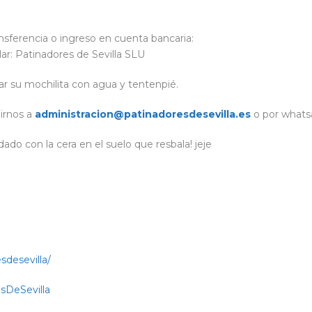
ansferencia o ingreso en cuenta bancaria:
r: Patinadores de Sevilla SLU
var su mochilita con agua y tentenpié.
birnos a
administracion@patinadoresdesevilla.es
o por whats
ado con la cera en el suelo que resbala! jeje
desevilla/
sDeSevilla