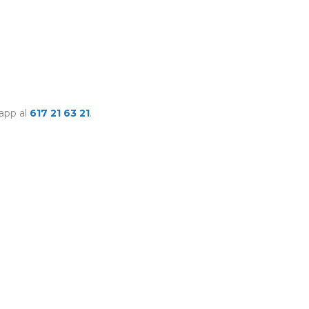
app al
617 21 63 21
.