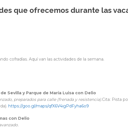
dades que ofrecemos durante las va
o cofradías. Aquí van las actividades de la semana.
de Sevilla y Parque de María Luisa con Delio
nzado, preparados para calle (frenada y resistencia)
.Cita: Pista 
rda).
https://goo.gl/maps/qfX6V4igPdFyha6o9
amas
con Delio
/avanzado.