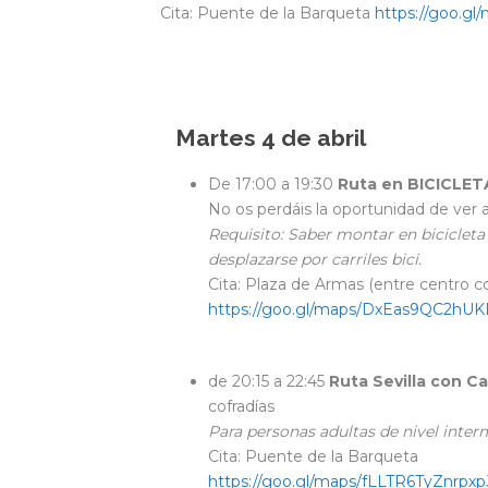
Cita: Puente de la Barqueta
https://goo.g
Martes 4 de abril
De 17:00 a 19:30
Ruta en BICICLET
No os perdáis la oportunidad de ver a
Requisito: Saber montar en bicicleta 
desplazarse por carriles bici.
Cita: Plaza de Armas (entre centro 
https://goo.gl/maps/DxEas9QC2hU
de 20:15 a 22:45
Ruta Sevilla con C
cofradías
Para personas adultas de nivel inte
Cita: Puente de la Barqueta
https://goo.gl/maps/fLLTR6TyZnrpxp