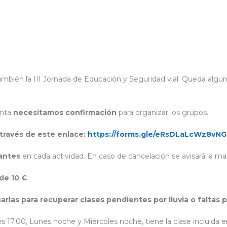
bién la III Jornada de Educación y Seguridad vial. Queda alguna 
anta
necesitamos confirmación
para organizar los grupos.
 través de este enlace:
https://forms.gle/eRsDLaLcWz8vN
pantes
en cada actividad. En caso de cancelación se avisará la m
 de 10 €
rlas para recuperar clases pendientes por lluvia o faltas
s 17.00, Lunes noche y Miércoles noche, tiene la clase incluida 