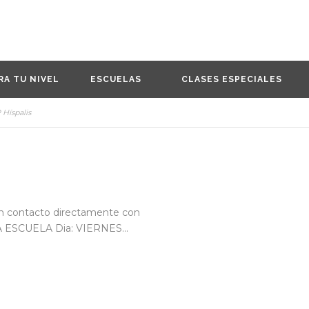
RA TU NIVEL
ESCUELAS
CLASES ESPECIALES
P Híspalis
en contacto directamente con
 ESCUELA Dia: VIERNES...