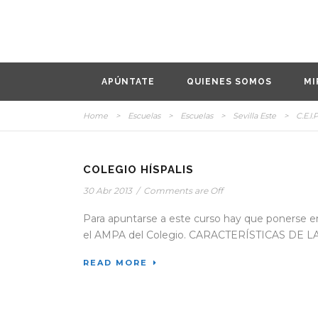
APÚNTATE
QUIENES SOMOS
MI
Home
>
Escuelas
>
Escuelas
>
Sevilla Este
>
C.E.I.
COLEGIO HÍSPALIS
30 Abr 2013
/
Comments are Off
Para apuntarse a este curso hay que ponerse 
el AMPA del Colegio. CARACTERÍSTICAS DE LA
READ MORE