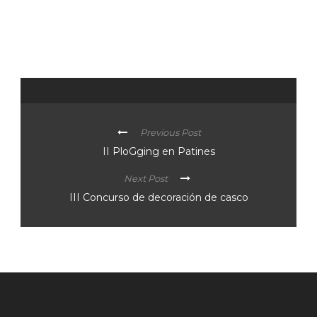
Previous Post
II PloGging en Patines
Next Post
III Concurso de decoración de casco