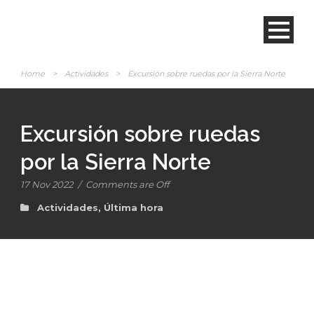
Home
>
Actividades
>
Excursión sobre ruedas por la Sierra Norte
Excursión sobre ruedas
por la Sierra Norte
17 Nov 2022
/
Comments are Off
Actividades
,
Última hora