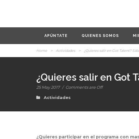
APÚNTATE
QUIENES SOMOS
MI
Home
>
Actividades
>
¿Quieres salir en Got Talent? Sá
¿Quieres salir en Got
25 May 2017
/
Comments are Off
Actividades
¿Quieres participar en el programa con ma