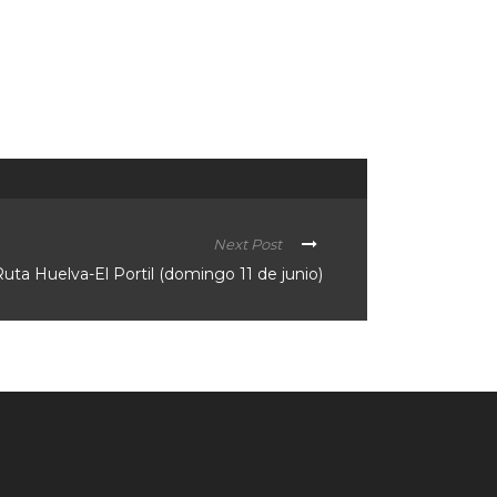
Next Post
uta Huelva-El Portil (domingo 11 de junio)