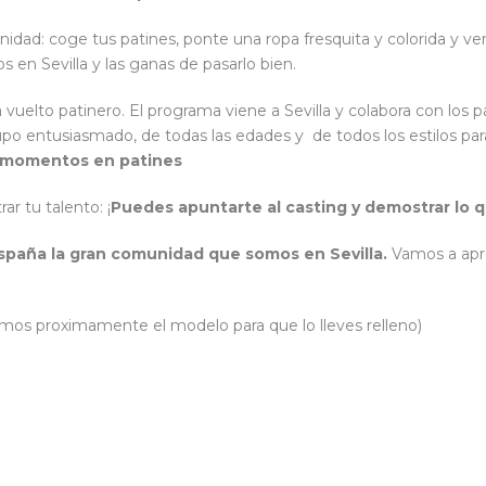
nidad: coge tus patines, ponte una ropa fresquita y colorida y ve
 en Sevilla y las ganas de pasarlo bien.
vuelto patinero. El programa viene a Sevilla y colabora con los p
upo entusiasmado, de todas las edades y de todos los estilos pa
 momentos en patines
r tu talento: ¡
Puedes apuntarte al casting y demostrar lo
España la gran comunidad que somos en Sevilla.
Vamos a apro
emos proximamente el modelo para que lo lleves relleno)