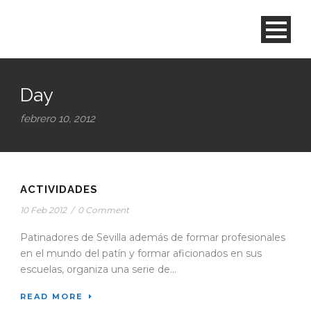
Day
febrero 10, 2012
ACTIVIDADES
10 Feb 2012
/
0 Comment
Patinadores de Sevilla además de formar profesionales
en el mundo del patín y formar aficionados en sus
escuelas, organiza una serie de...
READ MORE