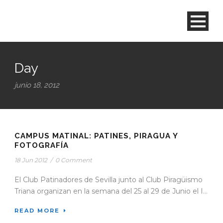
Day
junio 18, 2012
CAMPUS MATINAL: PATINES, PIRAGUA Y
FOTOGRAFÍA
18 Jun 2012
/
0 Comment
El Club Patinadores de Sevilla junto al Club Piragüismo
Triana organizan en la semana del 25 al 29 de Junio el I...
READ MORE