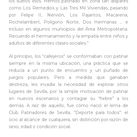
los suelos lisos. Hemos patinado en zona tan dispares
como Los Remedios y Las Tres Mil Viviendas, pasando
por Felipe II, Nervión, Los Pajaritos, Macarena,
Rochelambert, Polígono Norte, Dos Hermanas … e
incluso en algunos municipios del Área Metropolitana.
Recuerdo el hermanamiento y la empatía entre niños y
adultos de diferentes clases sociales.”
Al principio, los “callejeros” se conformaban con patinar
siempre en la misma ubicación, una práctica que se
reducía a un punto de encuentro y un puñado de
juegos populares. Pero a medida que ganaban
destreza, les invadía la necesidad de explorar otros
lugares de Sevilla, por la simple motivación de patinar
en nuevos escenarios y contagiar su “fiebre” a los
demás. A raíz de aquello, fue cómo nació el lema de
Club Patinadores de Sevilla, “Deporte para todos”: el
ocio al alcance de cualquiera, sin distinción por razón de
sexo, edad o condición social.