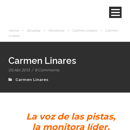
Home
>
Escuelas
>
Monitores
>
Carmen Linares
>
Carmen
Linares
Carmen Linares
05 Abr 2013
/
8 Comments
Carmen Linares
La voz de las pistas,
la monitora líder,