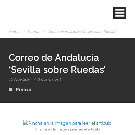
Home
>
Prensa
>
Correo de Andalucía ‘Sevilla sobre Ruedas’
Correo de Andalucía
‘Sevilla sobre Ruedas’
10 Nov 2014
/
0 Comment
Prensa
Pincha en la imagen para leer el artículo