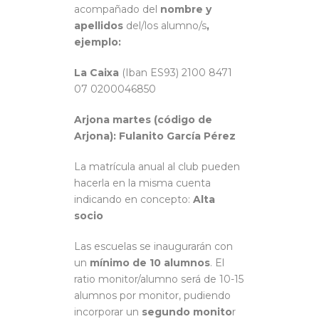
acompañado del
nombre y
apellidos
del/los alumno/s
,
ejemplo:
La Caixa
(Iban ES93) 2100 8471
07 0200046850
Arjona martes (código de
Arjona): Fulanito García Pérez
La matrícula anual al club pueden
hacerla en la misma cuenta
indicando en concepto:
Alta
socio
Las escuelas se inaugurarán con
un
mínimo de 10 alumnos
. El
ratio monitor/alumno será de 10-15
alumnos por monitor, pudiendo
incorporar un
segundo monito
r