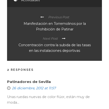
Actividades
Previous Post
Manifestación en Torremolinos por la
Prohibición de Patinar
Next Post
Concentración contra la subida de las tasas
en las instalaciones deportivas
2 RESPONSES
Patinadores de Sevilla
26 diciembre, 2012 at 11:57
Unas ruedas nuevas de color flúor, están muy de
moda…