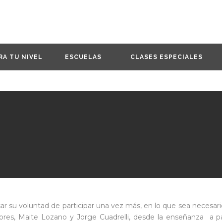
RA TU NIVEL
ESCUELAS
CLASES ESPECIALES
r su voluntad de participar una vez más, en lo que sea necesario
ores, Maite Lozano y Jorge Cuadrelli, desde la enseñanza a p