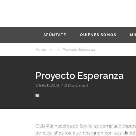
APÚNTATE
QUIENES SOMOS
MI
Home
>
>
Proyecto Esperanza
Proyecto Esperanza
06 Feb 2013
/
0 Comment
Club Patinadores de Sevilla se complace expresa
de diez años los que nos unen con sus direct