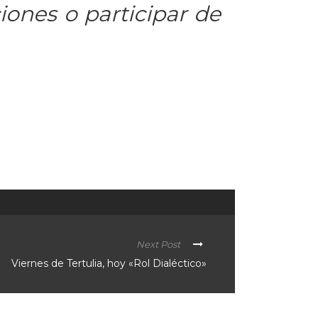
iones o participar de
Next Post
Viernes de Tertulia, hoy «Rol Dialéctico»