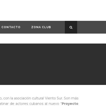
CONTACTO
ZONA CLUB
, con la asociación cultural Viento Sur. Son más
atinar de actores cubanos al nuevo “
Proyecto