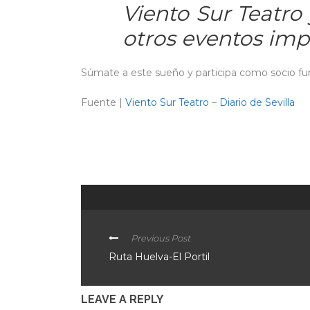
Viento Sur Teatro
otros eventos imp
Súmate a este sueño y participa como socio fu
Fuente |
Viento Sur Teatro
–
Diario de Sevilla
Previous Post
Ruta Huelva-El Portil
LEAVE A REPLY