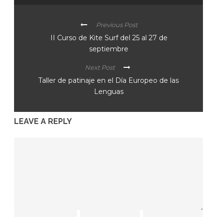
Previous Post
II Curso de Kite Surf del 25 al 27 de
septiembre
Next Post
Taller de patinaje en el Día Europeo de las
Lenguas
LEAVE A REPLY