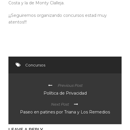
Costa y la de Monty Clalleja.
¡¡¡Seguiremos organizando concursos estad muy
atentos!!!
Concursos
Previous Post
Política de Privacidad
Next Post
Paseo en patines por Triana y Los Remedios
LEAVE A REPLY