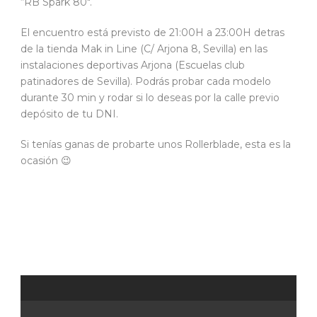
“RB Spark 80″.
El encuentro está previsto de 21:00H a 23:00H detras
de la tienda Mak in Line (C/ Arjona 8, Sevilla) en las
instalaciones deportivas Arjona (Escuelas club
patinadores de Sevilla). Podrás probar cada modelo
durante 30 min y rodar si lo deseas por la calle previo
depósito de tu DNI.
Si tenías ganas de probarte unos Rollerblade, esta es la
ocasión 😉