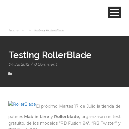
Home
>
>
Testing RollerBlade
Testing RollerBlade
04 Jul 2012
/
0 Comment
El próximo Martes 17 de Julio la tienda de
patines
Mak in Line
y
Rollerblade,
organizarán un test
gratuito, de los modelos “RB Fusion 84″, “RB Twister” y