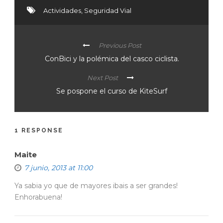
Actividades
,
Seguridad Vial
Previous Post
ConBici y la polémica del casco ciclista.
Next Post
Se pospone el curso de KiteSurf
1 RESPONSE
Maite
7 junio, 2013 at 11:00
Ya sabia yo que de mayores ibais a ser grandes!
Enhorabuena!